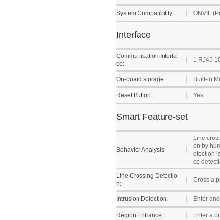
System Compatibility:
ONVIF (Pro
Interface
Communication Interfa
1 RJ45 10
ce:
On-board storage:
Built-in 
Reset Button:
Yes
Smart Feature-set
Line cross
on by hum
Behavior Analysis:
etection i
ce detecti
Line Crossing Detectio
Cross a pr
n:
Intrusion Detection:
Enter and 
Region Entrance:
Enter a pr