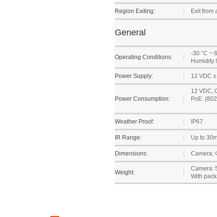
Region Exiting:
Exit from 
General
-30 °C ~ 6
Operating Conditions:
Humidity 
Power Supply:
12 VDC ± 
12 VDC, 0
Power Consumption:
PoE: (802.
Weather Proof:
IP67
IR Range:
Up to 30
Dimensions:
Camera: Φ
Camera: 50
Weight:
With packa