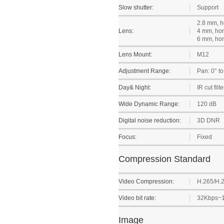
Slow shutter:
Support
2.8 mm, h
Lens:
4 mm, hor
6 mm, hor
Lens Mount:
M12
Adjustment Range:
Pan: 0° to 
Day& Night:
IR cut filt
Wide Dynamic Range:
120 dB
Digital noise reduction:
3D DNR
Focus:
Fixed
Compression Standard
Video Compression:
H.265/H.
Video bit rate:
32Kbps~
Image