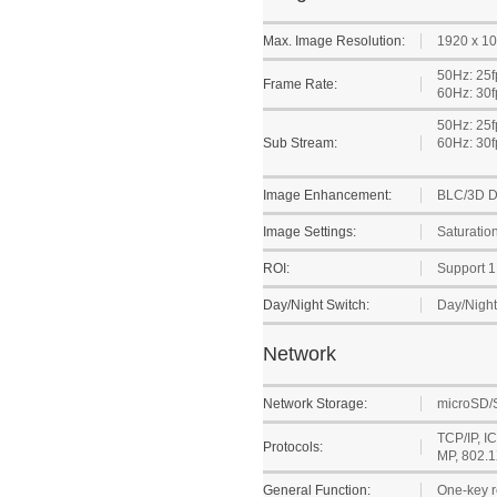
Max. Image Resolution:
1920 x 1
50Hz: 25f
Frame Rate:
60Hz: 30f
50Hz: 25f
Sub Stream:
60Hz: 30f
Image Enhancement:
BLC/3D 
Image Settings:
Saturation
ROI:
Support 1
Day/Night Switch:
Day/Night
Network
Network Storage:
microSD/
TCP/IP, I
Protocols:
MP, 802.1
General Function:
One-key re