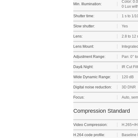
Color: 0.
Min. Illumination:
0 Lux wit
Shutter time:
1 s to 1/1
Slow shutter:
Yes
Lens:
2.8 to 12
Lens Mount:
Integrate
Adjustment Range:
Pan: 0° to 
Day& Night:
IR Cut Fil
Wide Dynamic Range:
120 dB
Digital noise reduction:
3D DNR
Focus:
Auto, sem
Compression Standard
Video Compression:
H.265+/H
H.264 code profile:
Baseline P