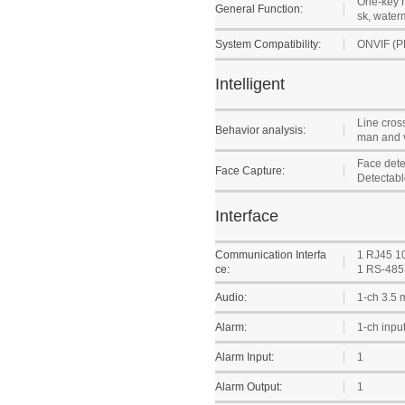
One-key re
General Function:
sk, waterm
System Compatibility:
ONVIF (P
Intelligent
Line cross
Behavior analysis:
man and ve
Face dete
Face Capture:
Detectable
Interface
Communication Interfa
1 RJ45 1
ce:
1 RS-485 
Audio:
1-ch 3.5 
Alarm:
1-ch inpu
Alarm Input:
1
Alarm Output:
1