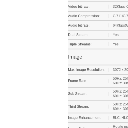
Video bit rate:
32Kbps~
Audio Compression:
G.711/G.
Audio bit rate:
64Kbps(G
Dual Stream:
Yes
Triple Streams:
Yes
Image
Max. Image Resolution:
3072 x 2
50Hz: 25f
Frame Rate:
60Hz: 30f
50Hz: 25f
Sub Stream:
60Hz: 30f
50Hz: 25f
Third Stream:
60Hz: 30f
Image Enhancement:
BLC, HLC
Rotate mo