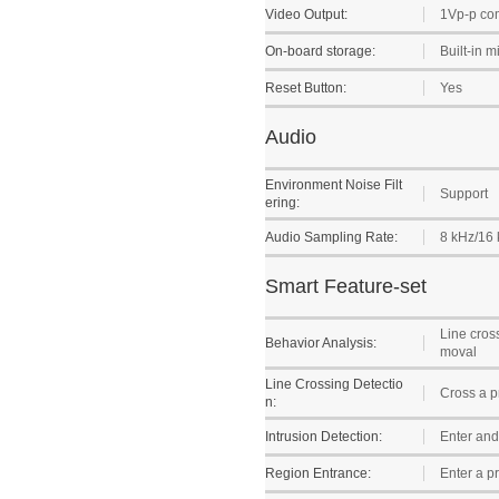
Video Output:
1Vp-p com
On-board storage:
Built-in 
Reset Button:
Yes
Audio
Environment Noise Filt
Support
ering:
Audio Sampling Rate:
8 kHz/16 
Smart Feature-set
Line cros
Behavior Analysis:
moval
Line Crossing Detectio
Cross a pr
n:
Intrusion Detection:
Enter and 
Region Entrance:
Enter a pr