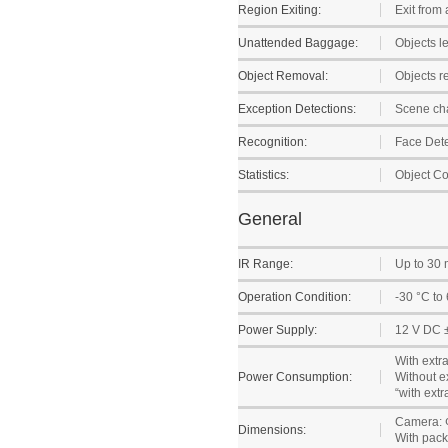
Region Exiting:
Exit from 
Unattended Baggage:
Objects l
Object Removal:
Objects r
Exception Detections:
Scene cha
Recognition:
Face Dete
Statistics:
Object Co
General
IR Range:
Up to 30 
Operation Condition:
-30 °C to
Power Supply:
12 V DC ±
With extra
Power Consumption:
Without ex
“with ext
Camera: Φ
Dimensions:
With pack