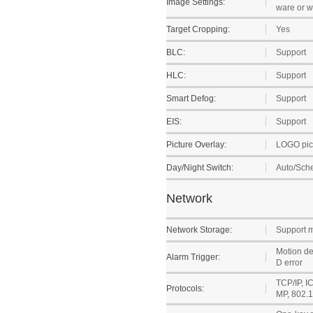
Image Settings:
ware or 
Target Cropping:
Yes
BLC:
Support
HLC:
Support
Smart Defog:
Support
EIS:
Support
Picture Overlay:
LOGO pict
Day/Night Switch:
Auto/Sche
Network
Network Storage:
Support 
Motion det
Alarm Trigger:
D error
TCP/IP, 
Protocols:
MP, 802.1