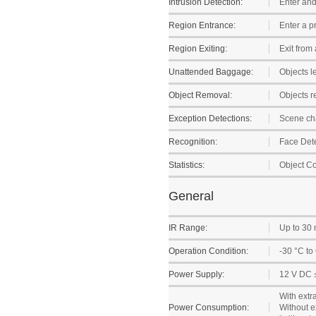
Intrusion Detection:
Enter and 
Region Entrance:
Enter a p
Region Exiting:
Exit from 
Unattended Baggage:
Objects l
Object Removal:
Objects r
Exception Detections:
Scene cha
Recognition:
Face Det
Statistics:
Object Co
General
IR Range:
Up to 30
Operation Condition:
-30 °C to
Power Supply:
12 V DC ±
With extra
Power Consumption:
Without e