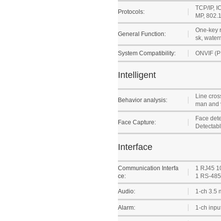
TCP/IP, 
Protocols:
MP, 802.1
One-key r
General Function:
sk, waterm
System Compatibility:
ONVIF (P
Intelligent
Line cross
Behavior analysis:
man and v
Face dete
Face Capture:
Detectable
Interface
Communication Interfa
1 RJ45 1
ce:
1 RS-485 
Audio:
1-ch 3.5 
Alarm:
1-ch inpu