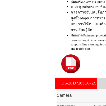
ซัพพอร์ต Alarm I/O, Audio 
มาตราฐานกันกระแทกที่ I
การตรวจจับและจับภา
สูงซึ่งadopts การตร
และการให้คะแนนอัลกอ
การเรียนรู้ลึก
ซัพพอร์ต Perimeter protect
powered
target detection an
supports line crossing, intr
and region exit
DS-2CD7185G0-IZS
Camera