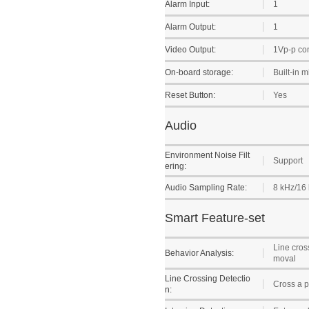
Alarm Input:
1
Alarm Output:
1
Video Output:
1Vp-p co
On-board storage:
Built-in 
Reset Button:
Yes
Audio
Environment Noise Filt
Support
ering:
Audio Sampling Rate:
8 kHz/16
Smart Feature-set
Line cros
Behavior Analysis:
moval
Line Crossing Detectio
Cross a pr
n: