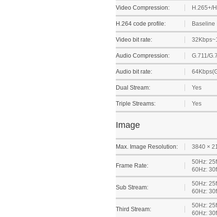
Video Compression:
H.265+/H
H.264 code profile:
Baseline 
Video bit rate:
32Kbps~
Audio Compression:
G.711/G.
Audio bit rate:
64Kbps(G
Dual Stream:
Yes
Triple Streams:
Yes
Image
Max. Image Resolution:
3840 × 2
50Hz: 25f
Frame Rate:
60Hz: 30f
50Hz: 25f
Sub Stream:
60Hz: 30f
50Hz: 25f
Third Stream:
60Hz: 30f