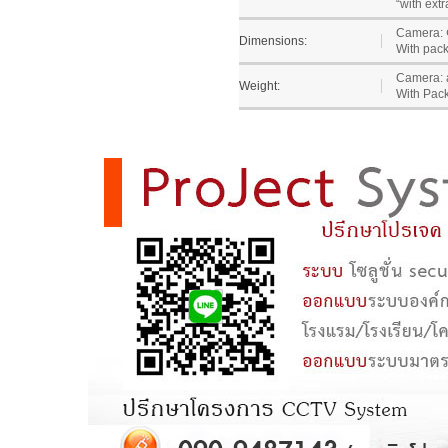
“with ext
Camera: 
Dimensions:
With pack
Camera: a
Weight:
With Pack