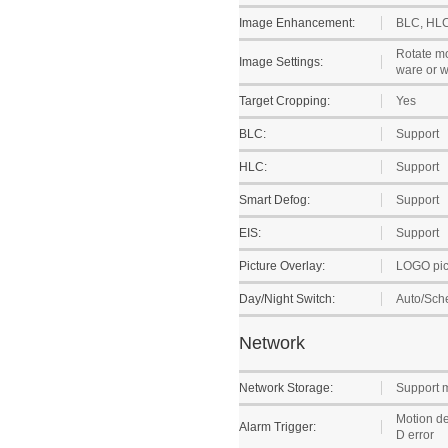
Image Enhancement:
BLC, HLC
Rotate mo
Image Settings:
ware or 
Target Cropping:
Yes
BLC:
Support
HLC:
Support
Smart Defog:
Support
EIS:
Support
Picture Overlay:
LOGO pict
Day/Night Switch:
Auto/Sche
Network
Network Storage:
Support 
Motion de
Alarm Trigger:
D error