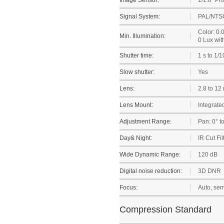
Image Sensor:
1/1.8" P
Signal System:
PAL/NTS
Color: 0.
Min. Illumination:
0 Lux wit
Shutter time:
1 s to 1/
Slow shutter:
Yes
Lens:
2.8 to 12
Lens Mount:
Integrate
Adjustment Range:
Pan: 0° to
Day& Night:
IR Cut Fil
Wide Dynamic Range:
120 dB
Digital noise reduction:
3D DNR
Focus:
Auto, sem
Compression Standard