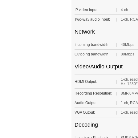
IP video input:
|
4-ch
Two-way audio input:
|
1-ch, RCA
Network
Incoming bandwidth:
|
40Mbps
Outgoing bandwidth:
|
80Mbps
Video/Audio Output
1-ch, res
HDMI Output:
|
Hz, 1280
Recording Resolution:
|
8MP/6MP/
Audio Output:
|
1-ch, RCA
VGA Output:
|
1-ch, res
Decoding
Live view / Playback:
|
8MP/6MP/