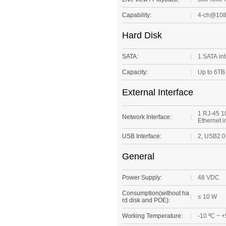
Capability:
|
4-ch@10
Hard Disk
SATA:
|
1 SATA in
Capacity:
|
Up to 6TB
External Interface
1 RJ-45 1
Network Interface:
|
Ethernet i
USB Interface:
|
2, USB2.0
General
Power Supply:
|
48 VDC
Consumption(without ha
|
≤ 10 W
rd disk and POE):
Working Temperature:
|
-10 ºC ~ +