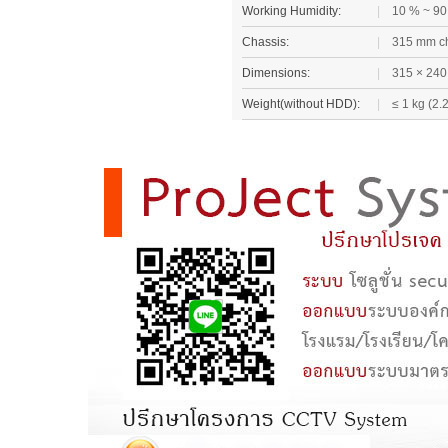
Working Humidity:
|
10 % ~ 9
Chassis:
|
315 mm c
Dimensions:
|
315 × 240 
Weight(without HDD):
|
≤ 1 kg (2.2