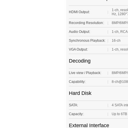
1-ch, res
HDMI Output:
|
Hz, 1280*
Recording Resolution:
|
8MP/6MP/
Audio Output:
|
1-ch, RCA 
Synchronous Playback:
|
16-ch
VGA Output:
|
1-ch, res
Decoding
Live view / Playback:
|
8MP/6MP/
Capability:
|
8-ch@10
Hard Disk
SATA:
|
4 SATA in
Capacity:
|
Up to 6TB
External Interface