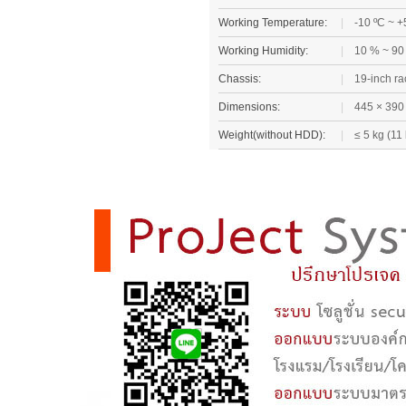
Working Temperature:
|
-10 ºC ~ +
Working Humidity:
|
10 % ~ 90
Chassis:
|
19-inch r
Dimensions:
|
445 × 390 
Weight(without HDD):
|
≤ 5 kg (11 