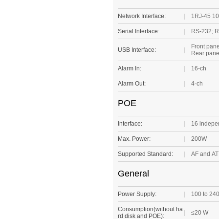
Network Interface:
|
1RJ-45 10
Serial Interface:
|
RS-232; R
Front pane
USB Interface:
|
Rear pane
Alarm In:
|
16-ch
Alarm Out:
|
4-ch
POE
Interface:
|
16 indepe
Max. Power:
|
200W
Supported Standard:
|
AF and AT
General
Power Supply:
|
100 to 24
Consumption(without ha
|
≤20 W
rd disk and POE):