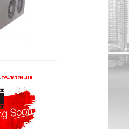
น
DS-9632NI-I16