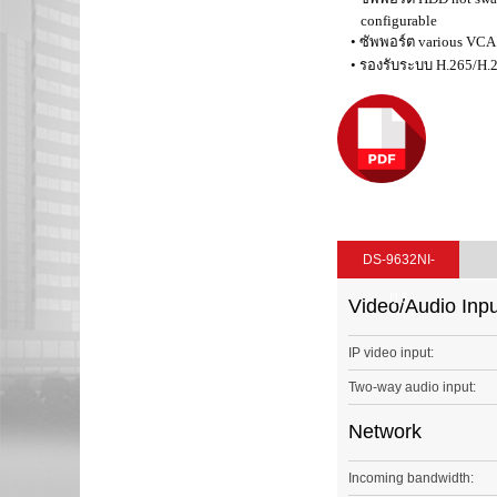
configurable
• ซัพพอร์ต various VCA d
• รองรับระบบ H.265/H
DS-9632NI-
I16
Video/Audio Inpu
IP video input:
Two-way audio input:
Network
Incoming bandwidth: