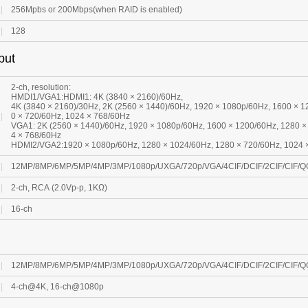
|
256Mpbs or 200Mbps(when RAID is enabled)
|
128
put
2-ch, resolution:
HMDI1/VGA1:HDMI1: 4K (3840 × 2160)/60Hz,
4K (3840 × 2160)/30Hz, 2K (2560 × 1440)/60Hz, 1920 × 1080p/60Hz, 1600 × 1
|
0 × 720/60Hz, 1024 × 768/60Hz
VGA1: 2K (2560 × 1440)/60Hz, 1920 × 1080p/60Hz, 1600 × 1200/60Hz, 1280 ×
4 × 768/60Hz
HDMI2/VGA2:1920 × 1080p/60Hz, 1280 × 1024/60Hz, 1280 × 720/60Hz, 1024 
|
12MP/8MP/6MP/5MP/4MP/3MP/1080p/UXGA/720p/VGA/4CIF/DCIF/2CIF/CIF/
|
2-ch, RCA (2.0Vp-p, 1KΩ)
|
16-ch
|
12MP/8MP/6MP/5MP/4MP/3MP/1080p/UXGA/720p/VGA/4CIF/DCIF/2CIF/CIF/
|
4-ch@4K, 16-ch@1080p