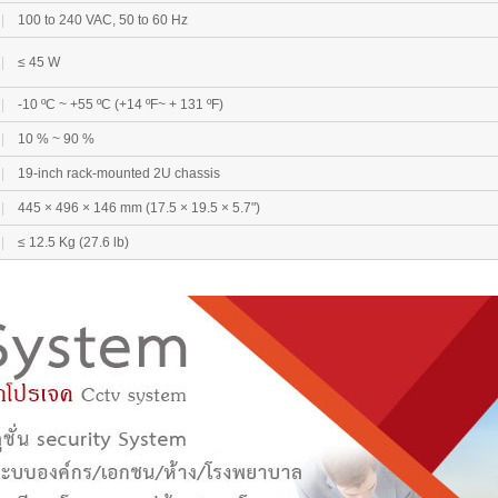
|
100 to 240 VAC, 50 to 60 Hz
|
≤ 45 W
|
-10 ºC ~ +55 ºC (+14 ºF~ + 131 ºF)
|
10 % ~ 90 %
|
19-inch rack-mounted 2U chassis
|
445 × 496 × 146 mm (17.5 × 19.5 × 5.7")
|
≤ 12.5 Kg (27.6 lb)