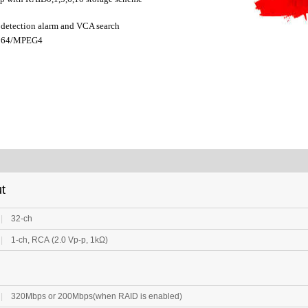
etection alarm and VCA search
.264/MPEG4
t
|
32-ch
|
1-ch, RCA (2.0 Vp-p, 1kΩ)
|
320Mbps or 200Mbps(when RAID is enabled)