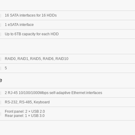
|
16 SATA interfaces for 16 HDDs
|
1 eSATA interface
|
Up to 6TB capacity for each HDD
|
RAID0, RAID1, RAID5, RAID6, RAID10
|
5
e
|
2 RJ-45 10/100/1000Mbps self-adaptive Ethernet interfaces
|
RS-232, RS-485, Keyboard
Front panel: 2 × USB 2.0
|
Rear panel: 1 × USB 3.0