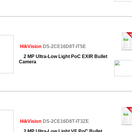
HikVision
DS-2CE16D8T-IT5E
2 MP Ultra-Low Light PoC EXIR Bullet
Camera
HikVision
DS-2CE16D8T-IT3ZE
2 MP Ultra-Low Light VF PoC Bullet