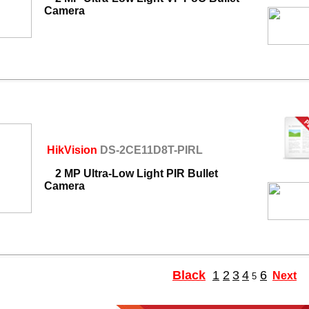
Camera
HikVision
DS-2CE11D8T-PIRL
2 MP Ultra-Low Light PIR Bullet
Camera
Black
1
2
3
4
6
Next
5